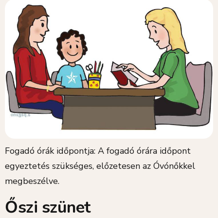
Fogadó órák időpontja: A fogadó órára időpont
egyeztetés szükséges, előzetesen az Óvónőkkel
megbeszélve.
Őszi szünet