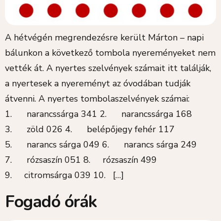
A hétvégén megrendezésre került Márton – napi
bálunkon a következő tombola nyereményeket nem
vették át. A nyertes szelvények számait itt találják,
a nyertesek a nyereményt az óvodában tudják
átvenni. A nyertes tombolaszelvények számai:
1. narancssárga 341 2. narancssárga 168
3. zöld 026 4. belépőjegy fehér 117
5. narancs sárga 049 6. narancs sárga 249
7. rózsaszín 051 8. rózsaszín 499
9. citromsárga 039 10. […]
Fogadó órák