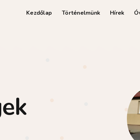
Kezdőlap
Történelmünk
Hírek
Ó
gek