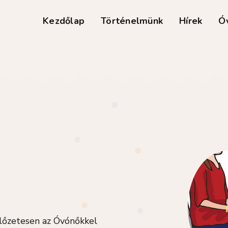
Kezdőlap
Történelmünk
Hírek
Ó
előzetesen az Óvónőkkel