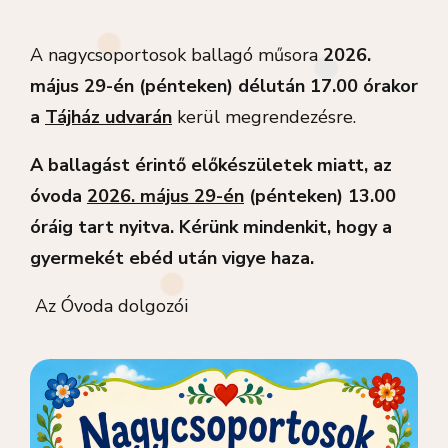
A nagycsoportosok ballagó műsora
2026.
május 29-én (pénteken) délután 17.00 órakor
a
Tájház udvarán
kerül megrendezésre.
A ballagást érintő előkészületek miatt,
az
óvoda
2026. május 29-én
(pénteken) 13.00
óráig tart nyitva. Kérünk mindenkit, hogy a
gyermekét ebéd után vigye haza.
Az Óvoda dolgozói