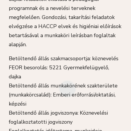
programnak és a nevelési terveknek
megfelelően. Gondozási, takarítási feladatok
elvégzése a HACCP elvek és higiéniai előírások
betartásával a munkaköri leírásban foglaltak
alapján.
Betöltendő állás szakmacsoportja: köznevelés
FEOR besorolás: 5221 Gyermekfelügyelő,
dajka
Betöltendő állás munkakörének szakterülete
(munkakörcsalád): Emberi erőforrási/oktatási,
képzési
Betöltendő állás jogviszonya: Köznevelési
foglalkoztatotti jogviszony
Foglalkoztatás időtartama, munkaideje,