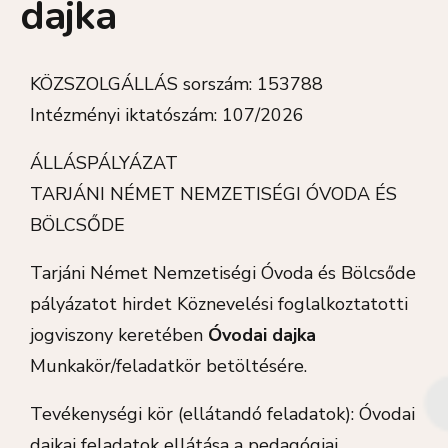
dajka
KÖZSZOLGÁLLÁS sorszám: 153788
Intézményi iktatószám: 107/2026
ÁLLÁSPÁLYÁZAT
TARJÁNI NÉMET NEMZETISÉGI ÓVODA ÉS
BÖLCSŐDE
Tarjáni Német Nemzetiségi Óvoda és Bölcsőde
pályázatot hirdet Köznevelési foglalkoztatotti
jogviszony keretében
Óvodai dajka
Munkakör/feladatkör betöltésére.
Tevékenységi kör (ellátandó feladatok): Óvodai
dajkai feladatok ellátása a pedagógiai