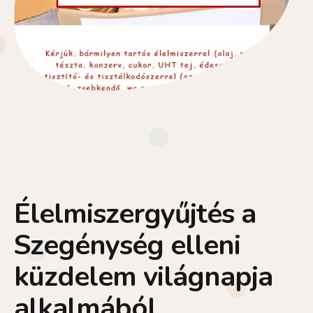
Élelmiszergyűjtés a
Szegénység elleni
küzdelem világnapja
alkalmából