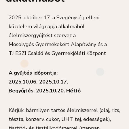
2025. október 17. a Szegénység elleni
küzdelem világnapja alkalmából
élelmiszergyűjtést szervez a
Mosolygós Gyermekekért Alapítvány és a
TJ ESZI Család és Gyermekjóléti Központ
A gyűjtés időpontja:
2025.10.06.-2025.10.17.
Begyűjtés: 2025.10.20. Hétfő
Kérjük, bármilyen tartós élelmiszerrel (olaj, rizs,
tészta, konzerv, cukor, UHT tej, édességek),
tisztító- és tisztálkodószerrel (szappan,