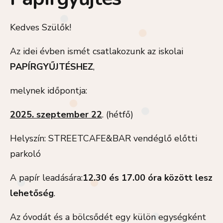
Kedves Szülők!
Az idei évben ismét csatlakozunk az iskolai
PAPÍRGYŰJTÉSHEZ
,
melynek időpontja:
2025. szeptember 22
. (hétfő)
Helyszín: STREETCAFE&BAR vendéglő előtti
parkoló
A papír leadására:
12.30 és 17.00 óra
között lesz
lehetőség
.
Az óvodát és a bölcsődét egy külön egységként