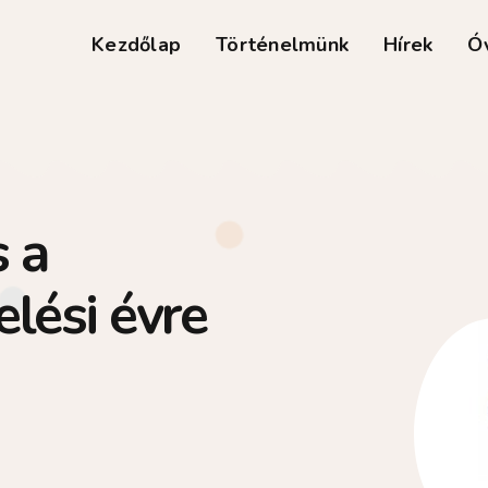
Kezdőlap
Történelmünk
Hírek
Ó
 a
lési évre