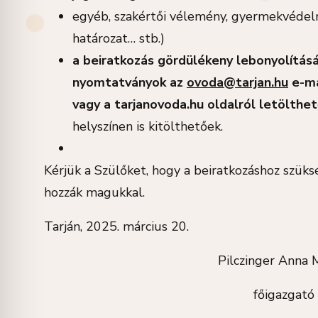
egyéb, szakértői vélemény, gyermekvédel
határozat… stb.)
a beiratkozás gördülékeny lebonyolítás
nyomtatványok az
ovoda@tarjan.hu
e-ma
vagy a
tarjanovoda.hu
oldalról letölthet
helyszínen is kitölthetőek.
Kérjük a Szülőket, hogy a beiratkozáshoz sz
hozzák magukkal.
Tarján, 2025. március 20.
Pilczinger Anna Már
főigazgató