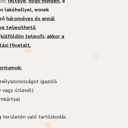
lti,
feltéve,
hogy minden
, a
en lakóhellyel, ennek
ező
hároméves és annál
e teljesíthető
.
t
külföldön teljesíti, akkor a
ási Hivatalt.
mentumok:
emélyazonosságot igazoló
y vagy útlevél)
ímkártya)
 területén való tartózkodás