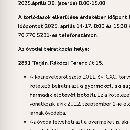
2025.
április 30. (szerda) 8.00-15.00
A torlódások elkerülése érdekében időpont 
Időpontot 2025. április 14-17. 8:00 és 15:30
70 776 5291-es telefonszámon.
Az óvodai beiratkozás helye:
2831 Ta
rján, Rákóczi Ferenc út 15.
A köznevelésről szóló 2011. évi CXC. törv
kötelező beíratni azt
a gyermeket, aki aug
harmadik életévét betölti.
Ez a köteleze
vonatkozik, akik 2022. szeptember 1-je e
járnak óvodába.
Az óvoda felveheti azt a gyermeket is, aki