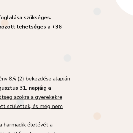
foglalása szükséges.
 között lehetséges a +36
ény 8.§ (2) bekezdése alapján
usztus 31. napjáig a
ttség azokra a gyerekekre
lőtt születtek, és még nem
 a harmadik életévét a