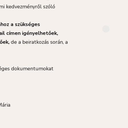
mi kedvezményről szóló
ához a szükséges
il címen igényelhetőek,
őek,
de a beiratkozás során, a
ükséges dokumentumokat
ia