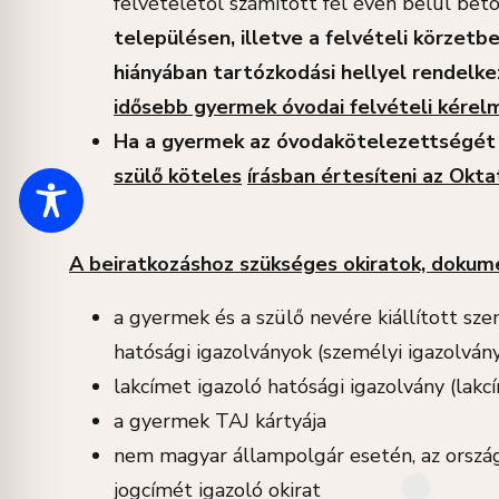
felvételétől számított fél éven belül betö
településen, illetve a felvételi körzetb
hiányában tartózkodási hellyel rendelk
idősebb gyermek óvodai felvételi kérelm
Ha a gyermek az óvodakötelezettségé
szülő köteles
írásban értesíteni az Oktat
A beiratkozáshoz szükséges okiratok, doku
a gyermek és a szülő nevére kiállított sz
hatósági igazolványok (személyi igazolván
lakcímet igazoló hatósági igazolvány (lakc
a gyermek TAJ kártyája
nem magyar állampolgár esetén, az ország
jogcímét igazoló okirat