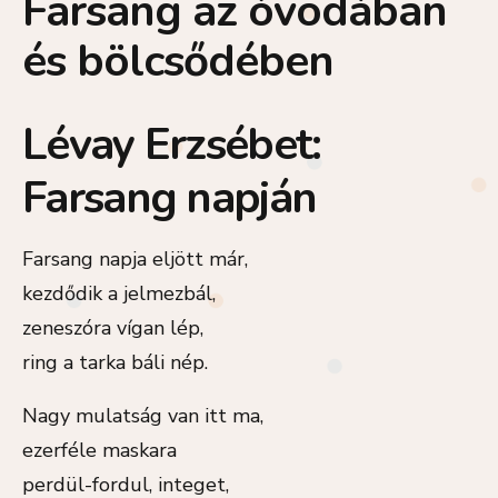
Farsang az óvodában
és bölcsődében
Lévay Erzsébet:
Farsang napján
Farsang napja eljött már,
kezdődik a jelmezbál,
zeneszóra vígan lép,
ring a tarka báli nép.
Nagy mulatság van itt ma,
ezerféle maskara
perdül-fordul, integet,