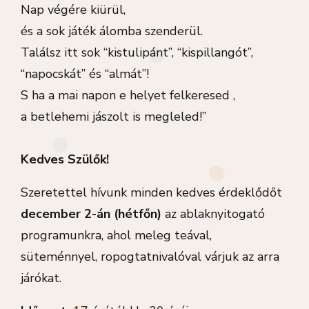
Nap végére kiürül,
és a sok játék álomba szenderül.
Találsz itt sok “kistulipánt”, “kispillangót”,
“napocskát” és “almát”!
S ha a mai napon e helyet felkeresed ,
a betlehemi jászolt is megleled!”
Kedves Szülők!
Szeretettel hívunk minden kedves érdeklődőt
december 2-án (hétfőn)
az ablaknyitogató
programunkra, ahol meleg teával,
süteménnyel, ropogtatnivalóval várjuk az arra
járókat.