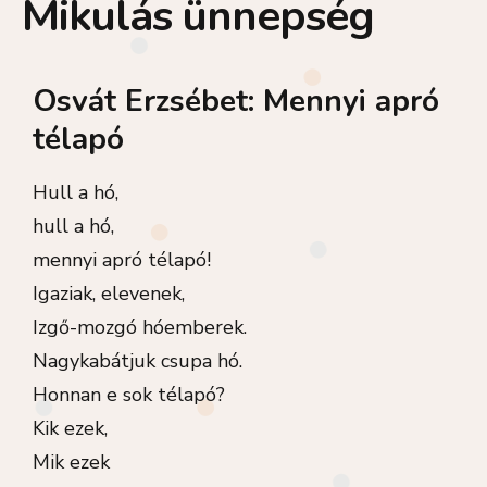
Mikulás ünnepség
Osvát Erzsébet: Mennyi apró
télapó
Hull a hó,
hull a hó,
mennyi apró télapó!
Igaziak, elevenek,
Izgő-mozgó hóemberek.
Nagykabátjuk csupa hó.
Honnan e sok télapó?
Kik ezek,
Mik ezek