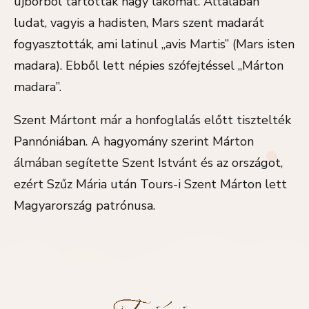
újborból tartottak nagy lakomát. Általában
ludat, vagyis a hadisten, Mars szent madarát
fogyasztották, ami latinul „avis Martis” (Mars isten
madara). Ebből lett népies szófejtéssel „Márton
madara”.
Szent Mártont már a honfoglalás előtt tisztelték
Pannóniában. A hagyomány szerint Márton
álmában segítette Szent Istvánt és az országot,
ezért Szűz Mária után Tours-i Szent Márton lett
Magyarország patrónusa.