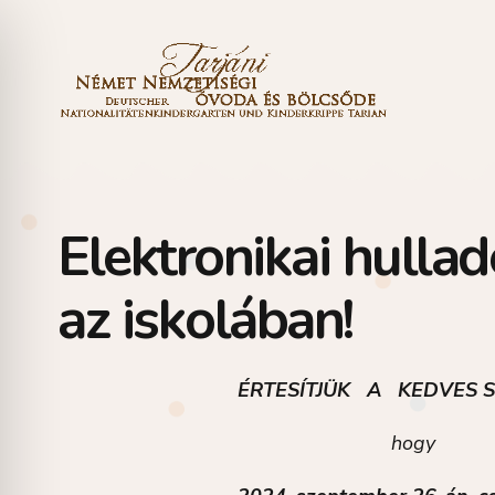
Elektronikai hulla
az iskolában!
ÉRTESÍTJÜK A KEDVES S
hogy