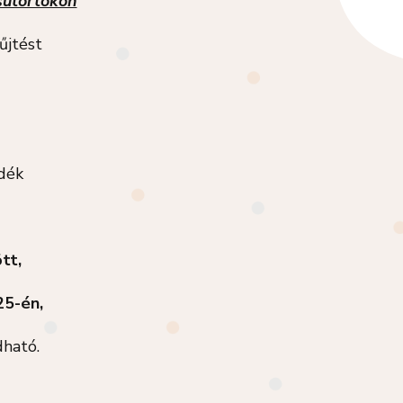
sütörtökön
űjtést
adék
tt,
25-én,
dható.