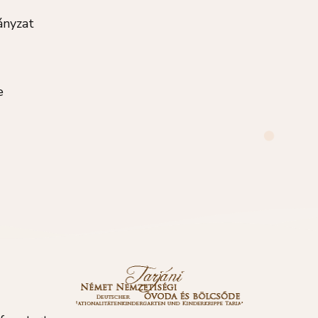
nyzat
e