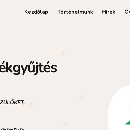
Kezdőlap
Történelmünk
Hírek
Ó
dékgyűjtés
ZÜLŐKET,