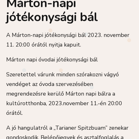
Márton-napi
jótékonysági bál
A Márton-napi jótékonysági bál 2023. november
11. 20:00 órától nyitja kapuit.
Márton napi óvodai jótékonysági bál
Szeretettel várunk minden szórakozni vágyó
vendéget az óvoda szervezésében
megrendezésre kerülő Márton napi bálra a
kultúrotthonba, 2023.november 11.-én 20:00
órától.
A jó hangulatról a „Tarianer Spitzbuam” zenekar
gondoskodik. Belépőjegyek és asztalfoglalás a